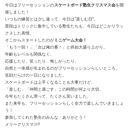
今日はフリーセッションの
スケートボード塾生クリスマス会
を開
催しました！
いつもの練習とは少し違って、今日は“楽しむ日”。
普段はトリックに集中している塾生たちも、今日はどこかリラッ
クスした表情。
そこからスタートしたのが
ミニゲーム大会！
「もう一回！」「次は俺の番！」と終始大盛り上がり。
年齢もレベルも関係なく、
応援したり、笑ったり、悔しがったり。
自然と一体感が生まれるのがフリーセッションらしいところ。
笑顔だらけの一日になりました。
スケートボードは上手くなることも大事だけど、
「楽しむ」「仲間と過ごす」この時間が何より大切。
今年もたくさん滑って、たくさん笑いました。
また来年も、フリーセッションらしく全力で楽しんでいきましょ
う！
参加してくれた塾生のみんな、ありがとう！
メリークリスマス‼