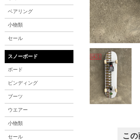
ベアリング
小物類
セール
スノーボード
ボード
ビンディング
ブーツ
ウエアー
小物類
この
セール