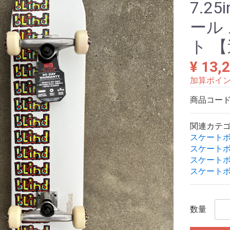
7.2
ール
ト 
¥ 13,
加算ポイ
商品コー
関連カテ
スケート
スケート
スケート
スケート
数量