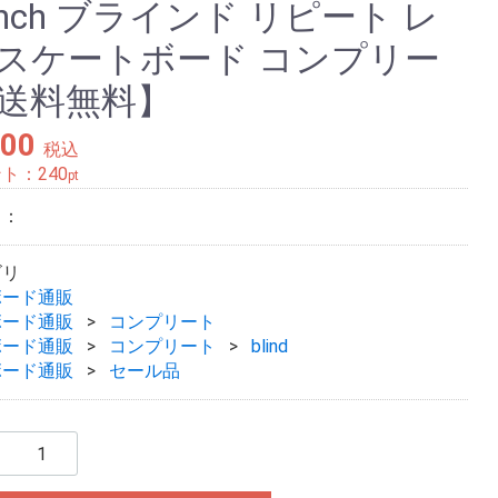
5inch ブラインド リピート レ
 スケートボード コンプリー
【送料無料】
200
税込
ント：
240
pt
ド：
ゴリ
ボード通販
ボード通販
コンプリート
ボード通販
コンプリート
blind
ボード通販
セール品